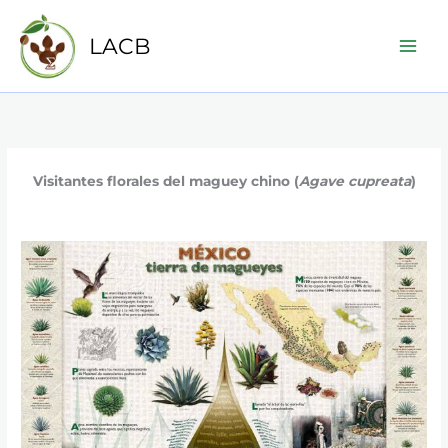
Ir
al
LACB
Main
contenido
Men
Visitantes florales del maguey chino (
Agave cupreata
)