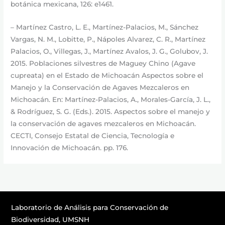
botánica mexicana, 126: e1461.
– Martínez Castro, L. E., Martínez-Palacios, M., Sánchez
Vargas, N. M., Lobitte, P., Nápoles Alvarez, C. R., Martínez
Palacios, O., Villegas, J., Martínez Avalos, J. G., Golubov, J.
2015. Poblaciones silvestres de Maguey Chino (Agave
cupreata) en el Estado de Michoacán Aspectos sobre el
Manejo y la Conservación de Agaves Mezcaleros en
Michoacán. En: Martínez-Palacios, A., Morales-García, J. L.,
& Rodríguez, S. G. (Eds.). 2015. Aspectos sobre el manejo y
la conservación de agaves mezcaleros en Michoacán.
CECTI, Consejo Estatal de Ciencia, Tecnología e
Innovación de Michoacán. pp. 176.
Laboratorio de Análisis para Conservación de
Biodiversidad, UMSNH