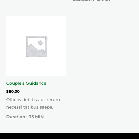
Couple’s Guidance
$
60.00
Officiis debitis aut rerum
necessi tatibus saepe.
Duration : 35 MIN