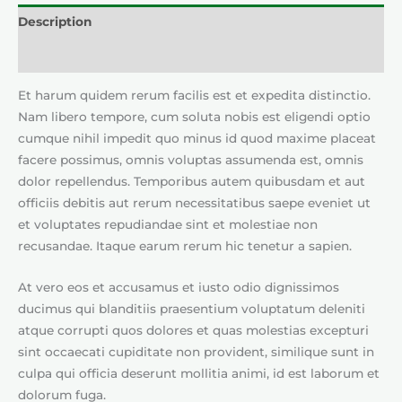
Description
Reviews (0)
Et harum quidem rerum facilis est et expedita distinctio.
Nam libero tempore, cum soluta nobis est eligendi optio
cumque nihil impedit quo minus id quod maxime placeat
facere possimus, omnis voluptas assumenda est, omnis
dolor repellendus. Temporibus autem quibusdam et aut
officiis debitis aut rerum necessitatibus saepe eveniet ut
et voluptates repudiandae sint et molestiae non
recusandae. Itaque earum rerum hic tenetur a sapien.
At vero eos et accusamus et iusto odio dignissimos
ducimus qui blanditiis praesentium voluptatum deleniti
atque corrupti quos dolores et quas molestias excepturi
sint occaecati cupiditate non provident, similique sunt in
culpa qui officia deserunt mollitia animi, id est laborum et
dolorum fuga.