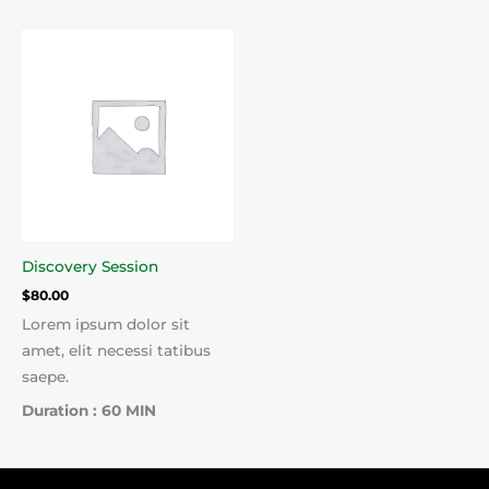
Discovery Session
$
80.00
Lorem ipsum dolor sit
amet, elit necessi tatibus
saepe.
Duration : 60 MIN