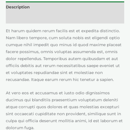
Description
Reviews (0)
Et harum quidem rerum facilis est et expedita distinctio.
Nam libero tempore, cum soluta nobis est eligendi optio
cumque nihil impedit quo minus id quod maxime placeat
facere possimus, omnis voluptas assumenda est, omnis
dolor repellendus. Temporibus autem quibusdam et aut
officiis debitis aut rerum necessitatibus saepe eveniet ut
et voluptates repudiandae sint et molestiae non
recusandae. Itaque earum rerum hic tenetur a sapien.
At vero eos et accusamus et iusto odio dignissimos
ducimus qui blanditiis praesentium voluptatum deleniti
atque corrupti quos dolores et quas molestias excepturi
sint occaecati cupiditate non provident, similique sunt in
culpa qui officia deserunt mollitia animi, id est laborum et
dolorum fuga.